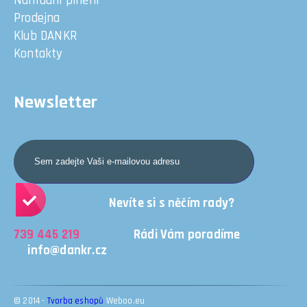
Náhradní plnění
Prodejna
Klub DANKR
Kontakty
Newsletter
Nevíte si s něčím rady?
739 445 219
Rádi Vám poradíme
info@dankr.cz
© 2014 -
Tvorba eshopů
Weboo.eu