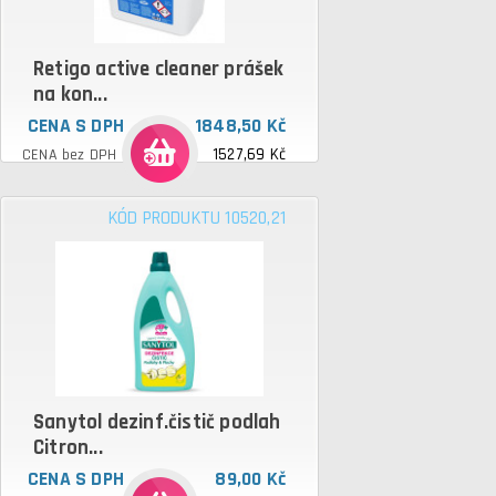
Retigo active cleaner prášek
na kon...
CENA S DPH
1848,50 Kč
1527,69 Kč
CENA bez DPH
KÓD PRODUKTU 10520,21
Sanytol dezinf.čistič podlah
Citron...
CENA S DPH
89,00 Kč