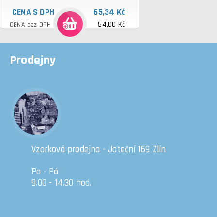
CENA S DPH
65,34 Kč
54,00 Kč
CENA bez DPH
Prodejny
Vzorková prodejna - Jateční 169 Zlín
Po - Pá
9.00 - 14.30 hod.