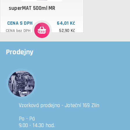
superMAT 500ml MR
CENA S DPH
64,01 Kč
52,90 Kč
CENA bez DPH
Prodejny
Vzorková prodejna - Jateční 169 Zlín
Po - Pá
9.00 - 14.30 hod.