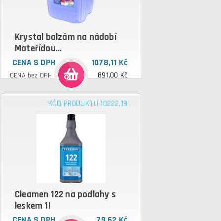
Krystal balzám na nádobí
Mateřídou...
CENA S DPH
1078,11 Kč
891,00 Kč
CENA bez DPH
KÓD PRODUKTU 10222,19
Cleamen 122 na podlahy s
leskem 1l
CENA S DPH
79,62 Kč