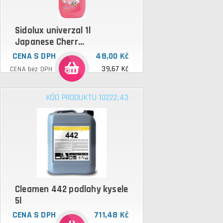
Sidolux univerzal 1l
Japanese Cherr...
CENA S DPH
48,00 Kč
39,67 Kč
CENA bez DPH
KÓD PRODUKTU 10222,43
Cleamen 442 podlahy kysele
5l
CENA S DPH
711,48 Kč