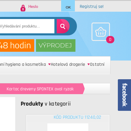
Registruj se!
0
bní hygiena a kosmetika
Hotelová drogerie
Ostatní
Kartac dreveny SPONTEX oval ryzak
s
Produkty
v kategorii
KÓD PRODUKTU 11240,02