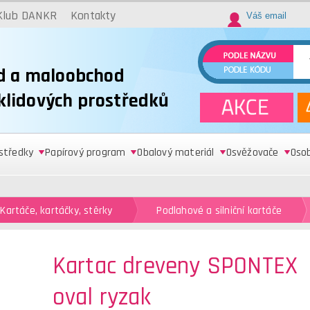
Klub DANKR
Kontakty
d a maloobchod
úklidových prostředků
ostředky
Papírový program
Obalový materiál
Osvěžovače
Oso
Kartáče, kartáčky, stěrky
Podlahové a silniční kartáče
Kartac dreveny SPONTEX
oval ryzak