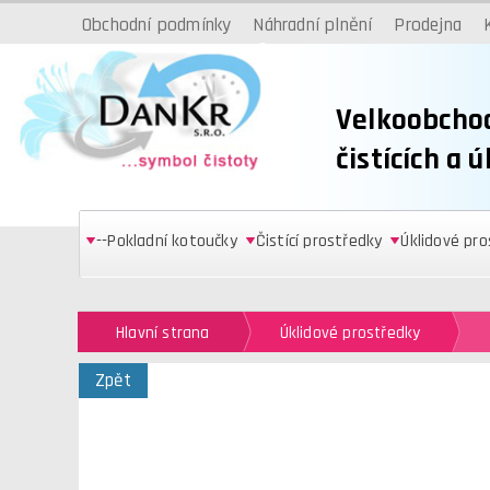
Obchodní podmínky
Náhradní plnění
Prodejna
Velkoobcho
čistících a 
--Pokladní kotoučky
Čistící prostředky
Úklidové pr
Hlavní strana
Úklidové prostředky
Zpět