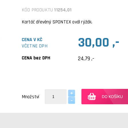
KÓD PRODUKTU
11254,01
Kartáč dřevěný SPONTEX ovál rýžák.
30,00 ,-
CENA V KČ
VČETNE DPH
CENA bez DPH
24,79 ,-
Množství