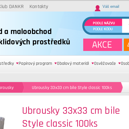
Klub DANKR
Kontakty
d a maloobchod
úklidových prostředků
ostředky
Papírový program
Obalový materiál
Osvěžovače
Oso
brousky
Ubrousky 33x33 cm bile Style classic 100ks
Ubrousky 33x33 cm bile
Style classic 100ks