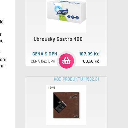
ždé
r
Ubrousky Gastro 400
í,
a
CENA S DPH
107,09 Kč
ání
88,50 Kč
CENA bez DPH
nní
KÓD PRODUKTU 11582,31