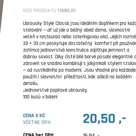
KÓD PRODUKTU
11580,01
Ubrousky Style Classic jsou ideálním doplňkem pro ka
stolování — ať už jde o běžný oběd doma, slavnostní
večeři v restauraci nebo cateringovou akci. Jejich rozmě
33 × 33 cm poskytuje dostatečný komfort při používán
zatímco jednovrstvá konstrukce
zajišťuje jemnost a
dobrou savost. Díky čistě bílé barvě působí elegantně 
zároveň se snadno kombinují s jakýmkoli stylem stolov
— od rustikálního po moderní. Jsou vhodné pro každode
použití i slavnostní příležitosti, kde záleží na každém
detailu.
Jednovrstvé papírové ubrousky
100 kusů v balení
20,50 ,-
CENA V KČ
VČETNE DPH
CENA bez DPH
16,94 ,-