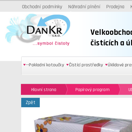
Obchodní podmínky
Náhradní plnění
Prodejna
Velkoobcho
čistících a 
--Pokladní kotoučky
Čistící prostředky
Úklidové pr
Hlavní strana
Papírový program
U
Zpět