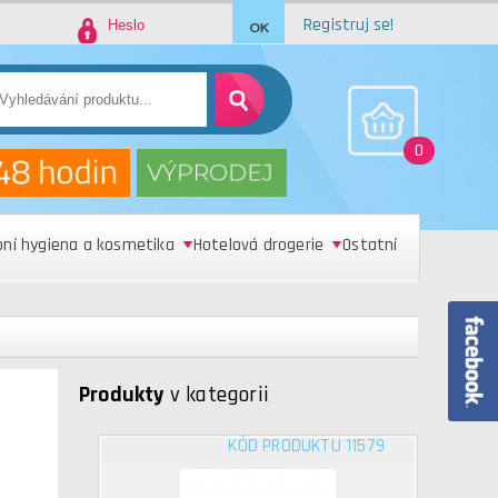
Registruj se!
0
bní hygiena a kosmetika
Hotelová drogerie
Ostatní
s
Produkty
v kategorii
KÓD PRODUKTU 11579