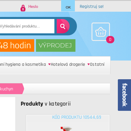
Registruj se!
0
bní hygiena a kosmetika
Hotelová drogerie
Ostatní
 kuchyn
s
Produkty
v kategorii
KÓD PRODUKTU 10544,69