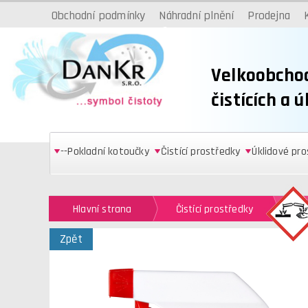
Obchodní podmínky
Náhradní plnění
Prodejna
Velkoobcho
čistících a 
--Pokladní kotoučky
Čistící prostředky
Úklidové pr
Hlavní strana
Čistící prostředky
Či
Zpět