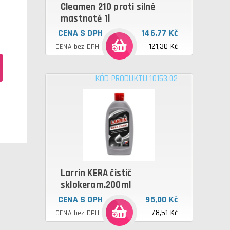
Cleamen 210 proti silné
mastnotě 1l
CENA S DPH
146,77 Kč
121,30 Kč
CENA bez DPH
KÓD PRODUKTU 10153.02
Larrin KERA čistič
sklokeram.200ml
CENA S DPH
95,00 Kč
78,51 Kč
CENA bez DPH