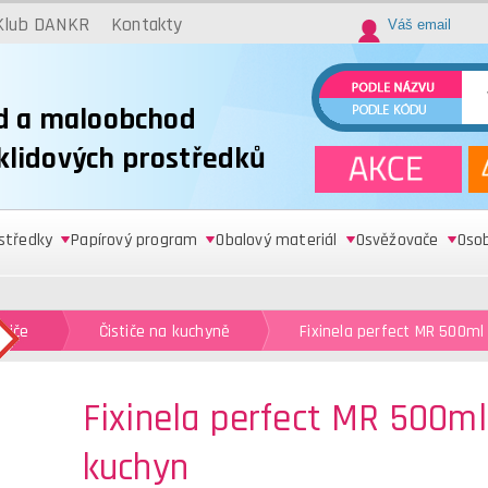
Klub DANKR
Kontakty
d a maloobchod
úklidových prostředků
ostředky
Papírový program
Obalový materiál
Osvěžovače
Oso
stiče
Čističe na kuchyně
Fixinela perfect MR 500ml
Fixinela perfect MR 500ml
kuchyn