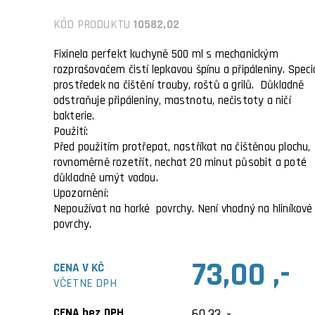
KÓD PRODUKTU
10582,02
Fixinela perfekt kuchyně 500 ml s mechanickým
rozprašovačem čistí lepkavou špínu a připáleniny. Speciá
prostředek na čištění trouby, roštů a grilů. Důkladně
odstraňuje připáleniny, mastnotu, nečistoty a ničí
bakterie.
Použití:
Před použitím protřepat, nastříkat na čištěnou plochu,
rovnoměrně rozetřít, nechat 20 minut působit a poté
důkladně umýt vodou.
Upozornění:
Nepoužívat na horké povrchy. Není vhodný na hliníkové
povrchy.
73,00 ,-
CENA V KČ
VČETNE DPH
CENA bez DPH
60,33 ,-