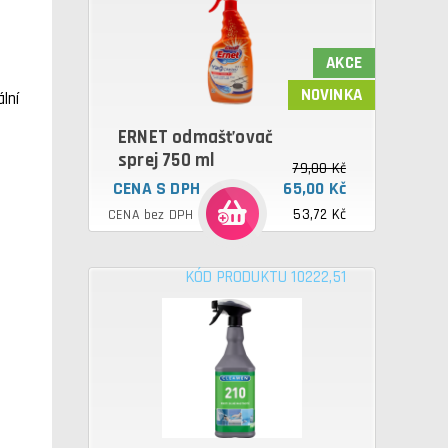
AKCE
NOVINKA
lní
ERNET odmašťovač
sprej 750 ml
79,00 Kč
CENA S DPH
65,00 Kč
53,72 Kč
CENA bez DPH
KÓD PRODUKTU 10222,51