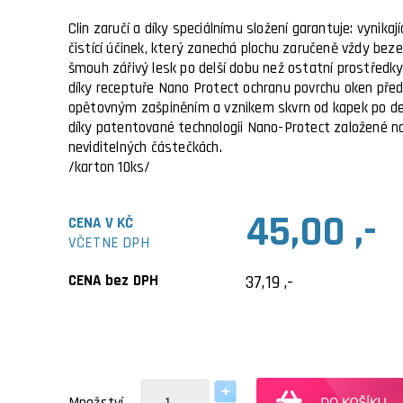
Clin zaručí a díky speciálnímu složení garantuje: vynikají
čistící účinek, který zanechá plochu zaručeně vždy beze
šmouh zářivý lesk po delší dobu než ostatní prostředk
díky receptuře Nano Protect ochranu povrchu oken pře
opětovným zašpiněním a vznikem skvrn od kapek po de
díky patentované technologii Nano-Protect založené n
neviditelných částečkách.
/karton 10ks/
45,00 ,-
CENA V KČ
VČETNE DPH
CENA bez DPH
37,19 ,-
Množství