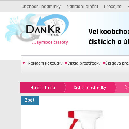
Obchodní podmínky
Náhradní plnění
Prodejna
Velkoobcho
čistících a 
--Pokladní kotoučky
Čistící prostředky
Úklidové pr
Hlavní strana
Čistící prostředky
Či
Zpět