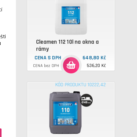
cí
y
d
šti
Cleamen 112 10l na okna a
a
rámy
CENA S DPH
648,80 Kč
536,20 Kč
CENA bez DPH
KÓD PRODUKTU 10222,42