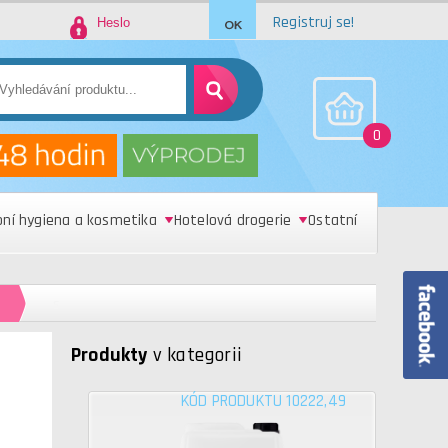
Registruj se!
0
bní hygiena a kosmetika
Hotelová drogerie
Ostatní
s
Produkty
v kategorii
KÓD PRODUKTU 10222,49