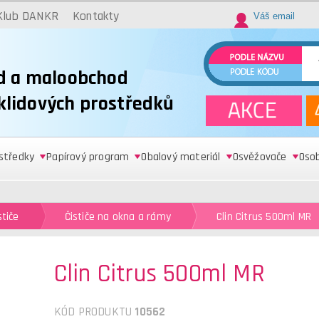
Klub DANKR
Kontakty
d a maloobchod
úklidových prostředků
ostředky
Papírový program
Obalový materiál
Osvěžovače
Oso
stiče
Čističe na okna a rámy
Clin Citrus 500ml MR
Clin Citrus 500ml MR
KÓD PRODUKTU
10562