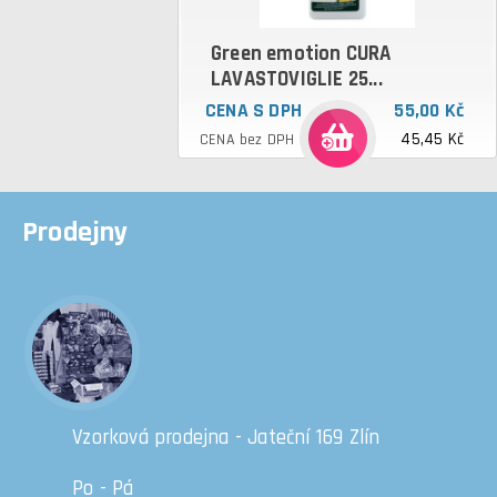
Green emotion CURA
LAVASTOVIGLIE 25...
CENA S DPH
55,00 Kč
45,45 Kč
CENA bez DPH
Prodejny
Vzorková prodejna - Jateční 169 Zlín
Po - Pá