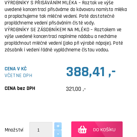
VÝROBNÍKY S PŘISÁVÁNÍM MLÉKA – Roztok ve výše
uvedené koncentraci přisáváme do kávovaru namísto mléka
a proplachujeme tak mléčné vedení. Poté dostatečně
propláchneme vedení přisáváním čisté vody.
VÝROBNÍKY SE ZÁSOBNÍKEM NA MLÉKO – Roztokem ve
výše uvedené koncentraci naplníme nádobu a necháme
propláchnout mléčné vedení (jako při výrobě nápoje). Poté
zásobník i vedení řádně vypláchneme čistou vodou.
388,41 ,-
CENA V KČ
VČETNE DPH
CENA bez DPH
321,00 ,-
Množství