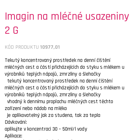
Imagin na mléčné usazeniny
2 G
KÓD PRODUKTU
10977,01
Tekutý koncentrovaný prostředek na denní čištění
mléčných cest a částí přicházejících do styku s mlékem u
výrobníků teplých nápojů, zmrzliny a šlehačky
tekutý koncentrovaný prostředek na denní čištění
mléčných cest a částí přicházejících do styku s mlékem u
výrobníků teplých nápojů, zmrzliny a šlehačky
vhodný k dennímu proplachu mléčných cest těchto
zařízení nebo nádob na mléko
je aplikovatelný jak za studena, tak za tepla
Dávkování:
aplikujte v koncentraci 30 – 50ml/l vody
Aplikace: